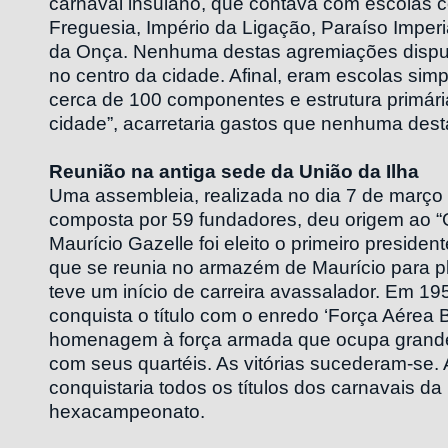
carnaval insulano, que contava com escolas 
Freguesia, Império da Ligação, Paraíso Imper
da Onça. Nenhuma destas agremiações dispu
no centro da cidade. Afinal, eram escolas sim
cerca de 100 componentes e estrutura primária
cidade”, acarretaria gastos que nenhuma desta
Reunião na antiga sede da União da Ilha
Uma assembleia, realizada no dia 7 de março
composta por 59 fundadores, deu origem ao “G
Maurício Gazelle foi eleito o primeiro presiden
que se reunia no armazém de Maurício para pla
teve um início de carreira avassalador. Em 19
conquista o título com o enredo ‘Força Aérea B
homenagem à força armada que ocupa grande 
com seus quartéis. As vitórias sucederam-se. 
conquistaria todos os títulos dos carnavais da 
hexacampeonato.