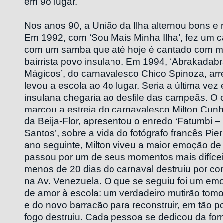
em 9o lugar.
Nos anos 90, a União da Ilha alternou bons 
Em 1992, com ‘Sou Mais Minha Ilha’, fez um 
com um samba que até hoje é cantado com mu
bairrista povo insulano. Em 1994, ‘Abrakadabr
Mágicos’, do carnavalesco Chico Spinoza, arr
levou a escola ao 4o lugar. Seria a última vez 
insulana chegaria ao desfile das campeãs. O 
marcou a estreia do carnavalesco Milton Cunh
da Beija-Flor, apresentou o enredo ‘Fatumbi –
Santos’, sobre a vida do fotógrafo francês Pie
ano seguinte, Milton viveu a maior emoção de 
passou por um de seus momentos mais difícei
menos de 20 dias do carnaval destruiu por co
na Av. Venezuela. O que se seguiu foi um em
de amor à escola: um verdadeiro mutirão tom
e do novo barracão para reconstruir, em tão 
fogo destruiu. Cada pessoa se dedicou da fo