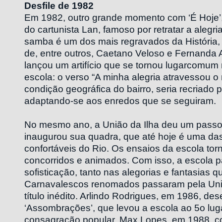
Desfile de 1982
Em 1982, outro grande momento com ‘É Hoje’
do cartunista Lan, famoso por retratar a alegri
samba é um dos mais regravados da História
de, entre outros, Caetano Veloso e Fernanda
lançou um artifício que se tornou lugarcomu
escola: o verso “A minha alegria atravessou o m
condição geográfica do bairro, seria recriado p
adaptando-se aos enredos que se seguiram.
No mesmo ano, a União da Ilha deu um passo 
inaugurou sua quadra, que até hoje é uma da
confortáveis do Rio. Os ensaios da escola to
concorridos e animados. Com isso, a escola p
sofisticação, tanto nas alegorias e fantasias 
Carnavalescos renomados passaram pela Un
título inédito. Arlindo Rodrigues, em 1986, de
‘Assombrações’, que levou a escola ao 5o lug
consagração popular. Max Lopes, em 1988, c